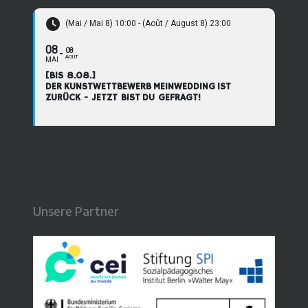
(Mai / Mai 8) 10:00 - (Août / August 8) 23:00
08
08
AOÛT
MAI
[BIS 8.08.]
DER KUNSTWETTBEWERB MEINWEDDING IST
ZURÜCK - JETZT BIST DU GEFRAGT!
Unsere Partner