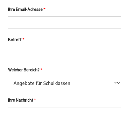
Ihre Email-Adresse
*
Betreff
*
*
Welcher Bereich?
*
I
h
r
e
I
h
r
Ihre Nachricht
*