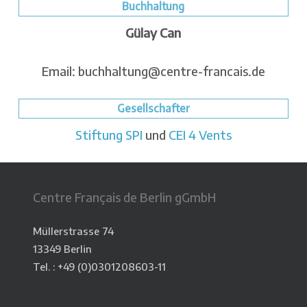
Buchhaltung
Gülay Can
Email: buchhaltung@centre-francais.de
Gesellschafter
Stiftung SPI
und
CEI 4 Vents
Centre Français de Berlin gGmbH
Müllerstrasse 74
13349 Berlin
Tel. : +49 (0)
0301208603-11