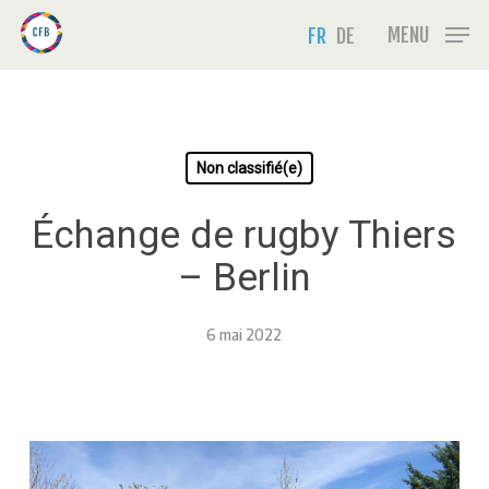
Skip
Menu
MENU
FR
DE
to
main
content
Non classifié(e)
Échange de rugby Thiers
– Berlin
6 mai 2022