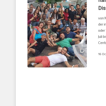
ita
Dis
von M
der i
oder 
Juli 
Cent
16 O