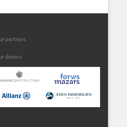
ur partners
ur donors