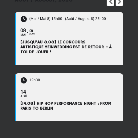
AOÛT / AUGUST, 2026
Où?
: Berlin
« Les inscriptions pour cette rencontre sont complètes »
(Mai / Mai 8) 15h00 - (Août / August 8) 23h00
08
08
15.-22.05.2020
AOÛT
MAI
Titre
: Parcours du spectateur aux Festivals Berliner
[JUSQU'AU 8.08] LE CONCOURS
ARTISTIQUE MEINWEDDING EST DE RETOUR – À
Theatertreffen – Festival d’Avignon
TOI DE JOUER !
(France/Allemagne/Grande-Bretagne/Etats-Unis)
Thème
: Rencontre interculturelle, langues,
découverte, théâtre
19h30
Âge
: 18-30
Où?
: Berlin
14
AOÛT
Prix
: 400 € (phase 1 seulement) ou 650€ (les deux
[14.08] HIP HOP PERFORMANCE NIGHT : FROM
phases) tout compris (voyage, repas, logement,
PARIS TO BERLIN
programme), réductions possibles, contactez nous!
Contact