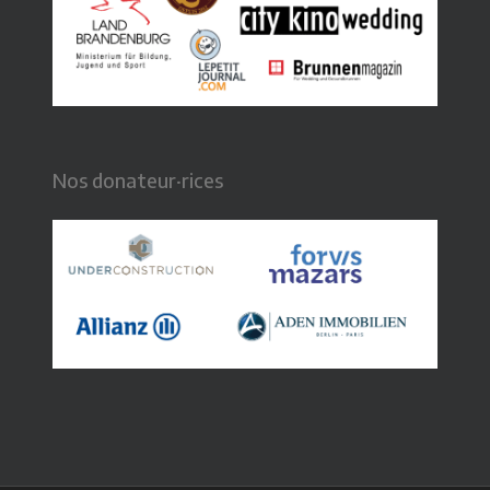
Âge
: 16-19
Où?
: Novosielce
« Les inscriptions pour cette rencontre sont complètes »
15.-22.06.2020
Nos donateur·rices
Titre
: Fête de la musique (France/Allemagne)
Thème
: Rencontre interculturelle, langues,
découverte, musique
Âge
: 14-18
Où?
: Berlin
Prix
: 200 € tout compris (voyage, repas, logement,
programme), réductions possibles, contactez nous!
Contact
28.06.-06.07.2020