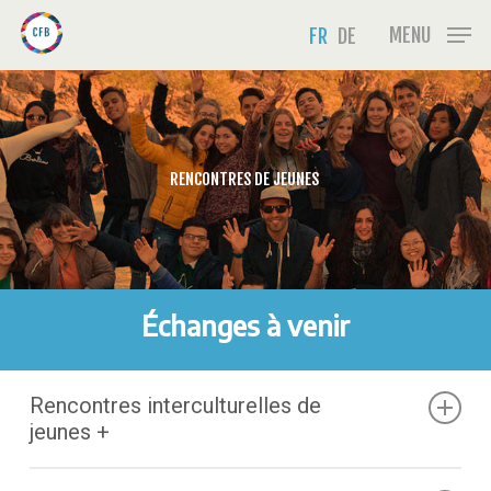
Skip
Menu
MENU
FR
DE
to
main
content
RENCONTRES DE JEUNES
Échanges à venir
Rencontres interculturelles de
jeunes +