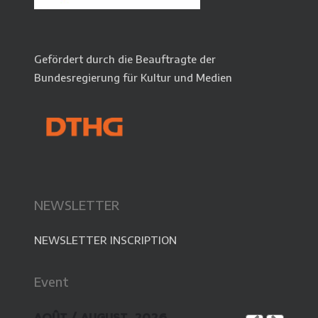
(France/Allemagne/Ukraine)
Thème
: Rencontre interculturelle, langues,
découverte, monde, arts, théâtre, divertissement,
Gefördert durch die Beauftragte der
loisirs
Bundesregierung für Kultur und Medien
Âge
: 14-18
Où?
: Quimper
Prix
: 200 € tout compris (voyage, repas, logement,
programme), réductions possibles, contactez nous!
Contact
NEWSLETTER
04.-11.05.2020
Titre
: En piste! (France/Allemagne)
NEWSLETTER INSCRIPTION
Thème
: Rencontre interculturelle, langues,
découverte, cirque et arts de la scène,
Event
problèmatiques du genre
Âge
: 18-30