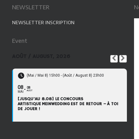
NEWSLETTER
N
NEWSLETTER INSCRIPTION
Event
AOÛT / AUGUST, 2026
(Mai / Mai 8) 15h00 - (Août / August 8) 23h00
08
08
AOÛT
MAI
[JUSQU'AU 8.08] LE CONCOURS
ARTISTIQUE MEINWEDDING EST DE RETOUR – À TOI
DE JOUER !