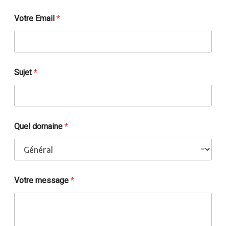
n
e
Votre Email
*
V
o
t
r
e
*
Sujet
*
Quel domaine
*
Votre message
*