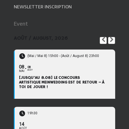
NEWSLETTER INSCRIPTION
Event
AOÛT / AUGUST, 2026
(Mai / Mai 8) 15h00 - (Août / August 8) 23h00
08
08
AOÛT
MAI
[JUSQU'AU 8.08] LE CONCOURS
ARTISTIQUE MEINWEDDING EST DE RETOUR – À
TOI DE JOUER !
19h30
14
AOÛT