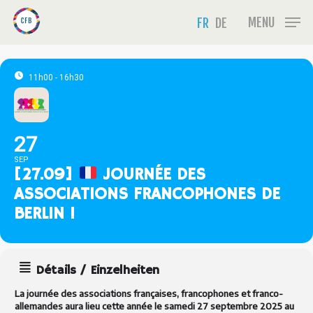
Skip
Menu
MENU
FR
DE
to
main
content
11h00 - 16h30
27
SEP
[27.09]
JOURNÉE DES
ASSOCIATIONS FRANCOPHONES DE
BERLIN !
Détails / Einzelheiten
La journée des associations françaises, francophones et franco-
allemandes aura lieu cette année le samedi 27 septembre 2025 au