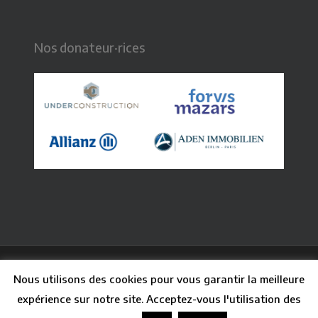
Nos donateur·rices
© 2026 CFB - Centre Français de Berlin. Graphisme :
Nous utilisons des cookies pour vous garantir la meilleure
Claire Paq
| Webdesign : Guillaume Besson
expérience sur notre site. Acceptez-vous l'utilisation des
facebook
linkedin
youtube
instagram
phone
email