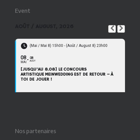
Event
AOÛT / AUGUST, 2026
(Mai / Mai 8) 15h00 - (Août / August 8) 23h00
08
08
AOÛT
MAI
[JUSQU'AU 8.08] LE CONCOURS
ARTISTIQUE MEINWEDDING EST DE RETOUR – À
TOI DE JOUER !
Nos partenaires