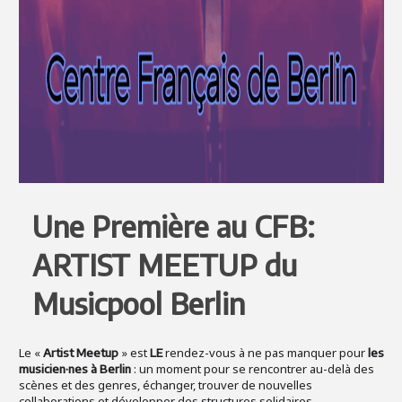
Une Première au CFB:
ARTIST MEETUP du
Musicpool Berlin
Le «
» est
rendez-vous à ne pas manquer pour
Artist Meetup
LE
les
: un moment pour se rencontrer au-delà des
musicien·nes à Berlin
scènes et des genres, échanger, trouver de nouvelles
collaborations et développer des structures solidaires.