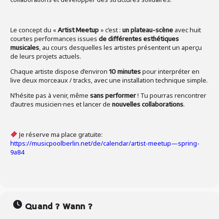
­Le concept du «
» c’est :
avec huit
Artist Meetup
un plateau-scène
courtes performances issues
de différentes esthétiques
, au cours desquelles les artistes présentent un aperçu
musicales
de leurs projets actuels.
Chaque artiste dispose d’environ
pour interpréter en
10 minutes
live deux morceaux / tracks, avec une installation technique simple.
N’hésite pas à venir, même
! Tu pourras rencontrer
sans performer
d’autres musicien·nes et lancer de
.
nouvelles collaborations
Je réserve ma place gratuite:
https://musicpoolberlin.net/de/calendar/artist-meetup—spring-
9a84
Quand ? Wann ?