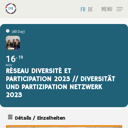
Skip
Menu
MENU
FR
DE
to
main
content
(All Day)
16
19
NOV
RÉSEAU DIVERSITÉ ET
PARTICIPATION 2023 // DIVERSITÄT
UND PARTIZIPATION NETZWERK
2023
Détails / Einzelheiten