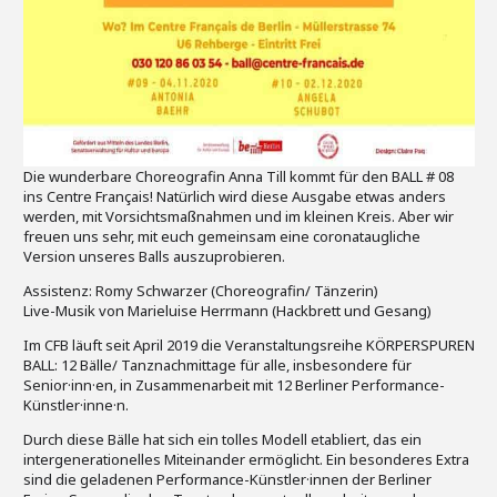
Die wunderbare Choreografin Anna Till kommt für den BALL # 08
ins Centre Français! Natürlich wird diese Ausgabe etwas anders
werden, mit Vorsichtsmaßnahmen und im kleinen Kreis. Aber wir
freuen uns sehr, mit euch gemeinsam eine coronataugliche
Version unseres Balls auszuprobieren.
Assistenz: Romy Schwarzer (Choreografin/ Tänzerin)
Live-Musik von Marieluise Herrmann (Hackbrett und Gesang)
Im CFB läuft seit April 2019 die Veranstaltungsreihe KÖRPERSPUREN
BALL: 12 Bälle/ Tanznachmittage für alle, insbesondere für
Senior·inn·en, in Zusammenarbeit mit 12 Berliner Performance-
Künstler·inne·n.
Durch diese Bälle hat sich ein tolles Modell etabliert, das ein
intergenerationelles Miteinander ermöglicht. Ein besonderes Extra
sind die geladenen Performance-Künstler·innen der Berliner