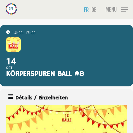
Skip
Menu
MENU
FR
DE
to
main
content
14h00 - 17h00
14
OCT
KÖRPERSPUREN BALL #8
Détails / Einzelheiten