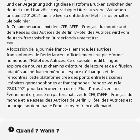
und der Begegnung schlägt diese Plattform Brücken zwischen der
deutsch- und französischsprachigen Literaturszene: Wir sehen
uns am 22.01.2021, um sie live zu entdecken! Mehr Infos erhalten
Sie bald
hier
.
In Zusammenarbeit mit dem CFB, AEFE – Français du monde und
dem Réseau des Autrices de Berlin. L’Hôtel des Autrices wird vom
deutsch-französischen Bürgerfonds unterstützt.
***
A l’occasion de la journée franco-allemande, les autrices
francophones de Berlin lancent officiellement leur plateforme
numérique, l’Hôtel des Autrices. Ce dispositif inédit bilingue
explore de nouveaux chemins d’écriture, de lecture et de diffusion
adaptés au médium numérique: espace d’échanges et de
rencontres, cette plateforme crée des ponts entre les scènes
littéraires germanophones et francophones. Rendez-vous le
22.01.2021 pour la découvrir en direct! Plus d’infos à venir
ici
.
Évènement organisé en partenariat avec le CFB, l’AEFE – Français du
monde et le Réseau des Autrices de Berlin. L’Hôtel des Autrices est
un projet soutenu par le Fonds citoyen franco-allemand.
Quand ? Wann ?