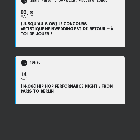
(Mai / Mai 8) 15h00 - (Août / August 8) 23h00
08
08
AOÛT
MAI
[JUSQU'AU 8.08] LE CONCOURS
ARTISTIQUE MEINWEDDING EST DE RETOUR – À
TOI DE JOUER !
19h30
14
AOÛT
[14.08] HIP HOP PERFORMANCE NIGHT : FROM
PARIS TO BERLIN