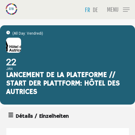
Skip
Menu
MENU
FR
DE
to
main
content
(All Day: Vendredi)
22
JAN
LANCEMENT DE LA PLATEFORME //
START DER PLATTFORM: HÔTEL DES
AUTRICES
Détails / Einzelheiten