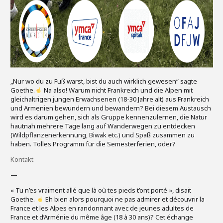
„Nur wo du zu Fuß warst, bist du auch wirklich gewesen“ sagte
Goethe.
Na also! Warum nicht Frankreich und die Alpen mit
gleichaltrigen jungen Erwachsenen (18-30 Jahre alt) aus Frankreich
und Armenien bewundern und bewandern? Bei diesem Austausch
wird es darum gehen, sich als Gruppe kennenzulernen, die Natur
hautnah mehrere Tage lang auf Wanderwegen zu entdecken
(Wildpflanzenerkennung, Biwak etc.) und Spaß zusammen zu
haben. Tolles Programm für die Semesterferien, oder?
Kontakt
—
« Tu n’es vraiment allé que là où tes pieds t’ont porté », disait
Goethe.
Eh bien alors pourquoi ne pas admirer et découvrir la
France et les Alpes en randonnant avec de jeunes adultes de
France et d’Arménie du même âge (18 à 30 ans)? Cet échange