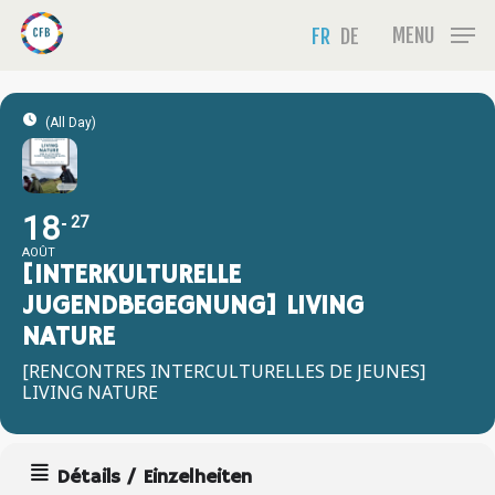
Skip
Menu
MENU
FR
DE
to
main
content
(All Day)
18
27
AOÛT
[INTERKULTURELLE
JUGENDBEGEGNUNG] LIVING
NATURE
[RENCONTRES INTERCULTURELLES DE JEUNES]
LIVING NATURE
Détails / Einzelheiten