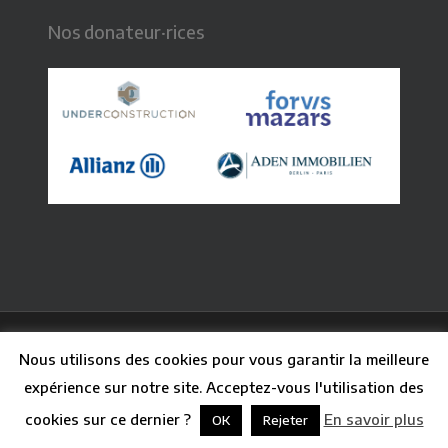
Nos donateur·rices
© 2026 CFB - Centre Français de Berlin. Graphisme :
Nous utilisons des cookies pour vous garantir la meilleure
Claire Paq
| Webdesign : Guillaume Besson
expérience sur notre site. Acceptez-vous l'utilisation des
facebook
linkedin
youtube
instagram
phone
email
cookies sur ce dernier ?
En savoir plus
OK
Rejeter