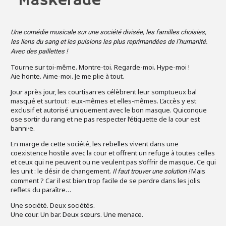
Maskerade
Une comédie musicale sur une société divisée, les familles choisies,
les liens du sang et les pulsions les plus reprimandées de l’humanité.
Avec des paillettes !
Tourne sur toi-même. Montre-toi. Regarde-moi. Hype-moi !
Aie honte. Aime-moi. Je me plie à tout.
Jour après jour, les courtisan·es célèbrent leur somptueux bal
masqué et surtout : eux-mêmes et elles-mêmes. L’accès y est
exclusif et autorisé uniquement avec le bon masque. Quiconque
ose sortir du rang et ne pas respecter l’étiquette de la cour est
banni·e.
En marge de cette société, les rebelles vivent dans une
coexistence hostile avec la cour et offrent un refuge à toutes celles
et ceux qui ne peuvent ou ne veulent pas s’offrir de masque. Ce qui
les unit : le désir de changement.
Mais
Il faut trouver une solution !
comment ? Car il est bien trop facile de se perdre dans les jolis
reflets du paraître…
Une société. Deux sociétés.
Une cour. Un bar. Deux sœurs. Une menace.