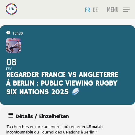
Skip
Menu
MENU
FR
DE
to
main
content
16h30
08
FEV
REGARDER FRANCE VS ANGLETERRE
À BERLIN : PUBLIC VIEWING RUGBY
SIX NATIONS 2025
Détails / Einzelheiten
Tu cherches encore un endroit où regarder
LE match
du Tournoi des 6 Nations à Berlin ?
incontournable