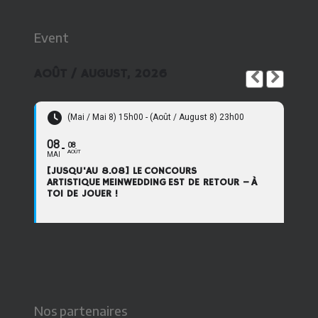
Event
AOÛT / AUGUST, 2026
(Mai / Mai 8) 15h00 - (Août / August 8) 23h00
08
08
AOÛT
MAI
[JUSQU'AU 8.08] LE CONCOURS
ARTISTIQUE MEINWEDDING EST DE RETOUR – À
TOI DE JOUER !
Nos partenaires