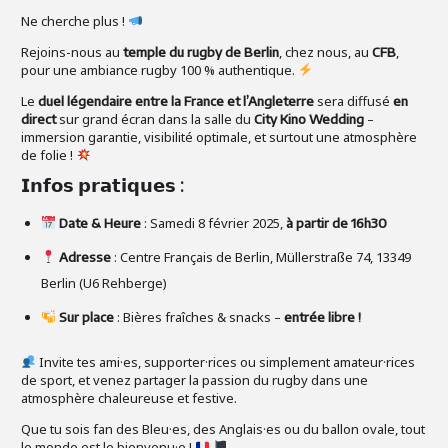
Ne cherche plus !
Rejoins-nous au
, chez nous, au
,
temple du rugby de Berlin
CFB
pour une ambiance rugby 100 % authentique.
Le
sera diffusé
duel légendaire entre la France et l’Angleterre
en
sur grand écran dans la salle du
–
direct
City Kino Wedding
immersion garantie, visibilité optimale, et surtout une atmosphère
de folie !
𝗜𝗻𝗳𝗼𝘀 𝗽𝗿𝗮𝘁𝗶𝗾𝘂𝗲𝘀 :
: Samedi 8 février 2025,
Date & Heure
à partir de 16h30
: Centre Français de Berlin, Müllerstraße 74, 13349
Adresse
Berlin (U6 Rehberge)
: Bières fraîches & snacks –
Sur place
entrée libre !
Invite tes ami·es, supporter·rices ou simplement amateur·rices
de sport, et venez partager la passion du rugby dans une
atmosphère chaleureuse et festive.
Que tu sois fan des Bleu·es, des Anglais·es ou du ballon ovale, tout
le monde est le bienvenu·e !