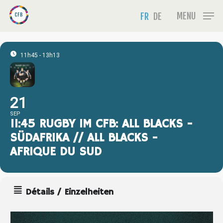
Skip
Menu
MENU
FR
DE
to
main
content
11h45 - 13h13
21
SEP
11:45 RUGBY IM CFB: ALL BLACKS -
SÜDAFRIKA // ALL BLACKS -
AFRIQUE DU SUD
Détails / Einzelheiten