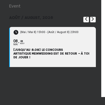
Event
AOÛT / AUGUST, 2026
(Mai / Mai 8) 15h00 - (Août / August 8) 23h00
08
08
AOÛT
MAI
[JUSQU'AU 8.08] LE CONCOURS
ARTISTIQUE MEINWEDDING EST DE RETOUR – À TOI
DE JOUER !