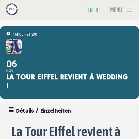
Skip
Menu
MENU
FR
DE
to
main
content
16h00 - 21h30
06
NOV
LA TOUR EIFFEL REVIENT À WEDDING
!
Détails / Einzelheiten
La Tour Eiffel revient à