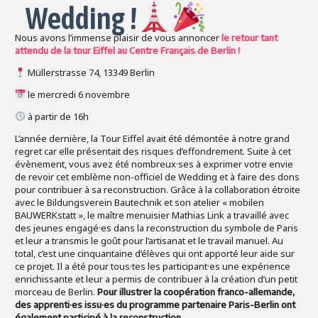
Wedding !
Nous avons l’immense plaisir de vous annoncer
le retour tant
attendu de la tour Eiffel au Centre Français de Berlin !
Müllerstrasse 74, 13349 Berlin
le
mercredi 6 novembre
à partir de 16h
L’année dernière, la Tour Eiffel avait été démontée à notre grand
regret car elle présentait des risques d’effondrement. Suite à cet
évènement, vous avez été nombreux·ses à exprimer votre envie
de revoir cet emblème non-officiel de Wedding et à faire des dons
pour contribuer à sa reconstruction. Grâce à la collaboration étroite
avec le Bildungsverein Bautechnik et son atelier « mobilen
BAUWERKstatt », le maître menuisier Mathias Link a travaillé avec
des jeunes engagé·es dans la reconstruction du symbole de Paris
et leur a transmis le goût pour l’artisanat et le travail manuel. Au
total, c’est une cinquantaine d’élèves qui ont apporté leur aide sur
ce projet. Il a été pour tous·tes les participant·es une expérience
enrichissante et leur a permis de contribuer à la création d’un petit
morceau de Berlin.
Pour illustrer la coopération franco-allemande,
des apprenti·es issu·es du programme partenaire Paris-Berlin ont
également participé à la reconstruction.