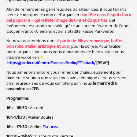
Afin de remercier les généreux·ses donateur·ices, il nous tenait à
cœur de marquer le coup et d’organiser
une fête dans l’esprit d’un «
.
Cet
bal populaire » qui reflète l’image du CFB et du quartier
événement est rendu possible grâce au soutien financier du Fonds
Citoyen Franco-Allemand et de la Stadtteilkasse Parkviertel.
Nous vous attendons donc
à partir de 16h avec musique, buffet,
pour la soirée. Pour faciliter
boissons, atelier artistique et un DJ
notre organisation, nous vous demandons de bien vouloir vous
inscrire via ce lien
https://pretix.eu/CentreFrancaisBerlin/ETisback/
[RSVP]
Nous aimerions encore vous remercier chaleureusement pour
l’immense soutien que vous nous avez témoigné et nous serons
très heureux·ses de vous compter parmi nous
le mercredi 6
.
novembre au CFB
:
Programme
: Accueil
16h – 16h30
: Atelier Boules
16h-17h30
: Atelier
Esquisse
16h – 17h30
: Discours d’ouverture
16h30 – 16h45