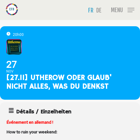
Skip
Menu
MENU
FR
DE
to
main
content
20h00
27
NOV
[27.11] UTHEROW ODER GLAUB'
NICHT ALLES, WAS DU DENKST
Détails / Einzelheiten
Événement en allemand !
How to ruin your weekend: