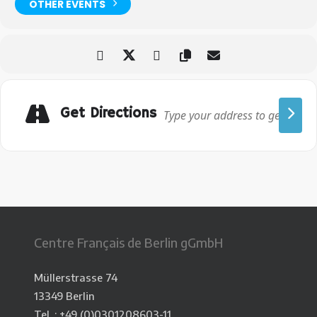
OTHER EVENTS
Get Directions
Centre Français de Berlin gGmbH
Müllerstrasse 74
13349 Berlin
Tel. : +49 (0)0301208603-11