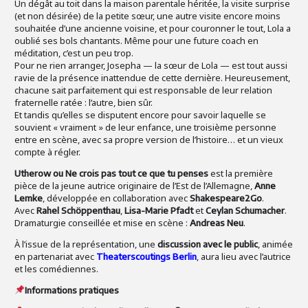
Un dégât au toit dans la maison parentale héritée, la visite surprise
(et non désirée) de la petite sœur, une autre visite encore moins
souhaitée d’une ancienne voisine, et pour couronner le tout, Lola a
oublié ses bols chantants. Même pour une future coach en
méditation, c’est un peu trop.
Pour ne rien arranger, Josepha — la sœur de Lola — est tout aussi
ravie de la présence inattendue de cette dernière. Heureusement,
chacune sait parfaitement qui est responsable de leur relation
fraternelle ratée : l’autre, bien sûr.
Et tandis qu’elles se disputent encore pour savoir laquelle se
souvient « vraiment » de leur enfance, une troisième personne
entre en scène, avec sa propre version de l’histoire… et un vieux
compte à régler.
est la première
Utherow ou Ne crois pas tout ce que tu penses
pièce de la jeune autrice originaire de l’Est de l’Allemagne,
Anne
, développée en collaboration avec
.
Lemke
Shakespeare2Go
Avec
,
et
.
Rahel Schöppenthau
Lisa-Marie Pfadt
Ceylan Schumacher
Dramaturgie conseillée et mise en scène :
.
Andreas Neu
À l’issue de la représentation, une
, animée
discussion avec le public
en partenariat avec
, aura lieu avec l’autrice
Theaterscoutings Berlin
et les comédiennes.
Informations pratiques