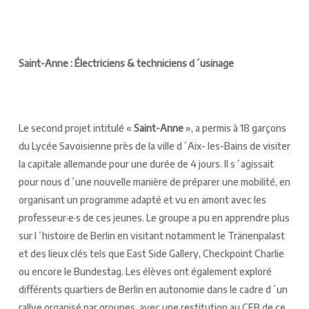
Saint-Anne : Électriciens & techniciens d´usinage
Le second projet intitulé «
Saint-Anne
», a permis à 18 garçons
du Lycée Savoisienne près de la ville d´Aix- les-Bains de visiter
la capitale allemande pour une durée de 4 jours. Il s´agissait
pour nous d´une nouvelle manière de préparer une mobilité, en
organisant un programme adapté et vu en amont avec les
professeur·e·s de ces jeunes. Le groupe a pu en apprendre plus
sur l´histoire de Berlin en visitant notamment le Tränenpalast
et des lieux clés tels que East Side Gallery, Checkpoint Charlie
ou encore le Bundestag. Les élèves ont également exploré
différents quartiers de Berlin en autonomie dans le cadre d´un
rallye organisé par groupes, avec une restitution au CFB de ce