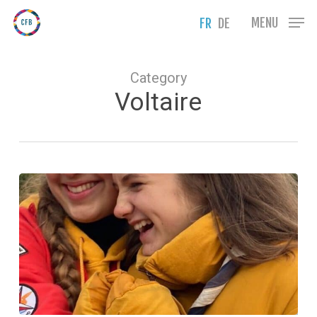
Skip
Menu
MENU
FR
DE
to
main
content
Category
Voltaire