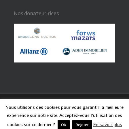
Nos donateur·rices
© 2026 CFB - Centre Français de Berlin. Graphisme :
Nous utilisons des cookies pour vous garantir la meilleure
Claire Paq
| Webdesign : Guillaume Besson
expérience sur notre site. Acceptez-vous l'utilisation des
facebook
linkedin
youtube
instagram
phone
email
cookies sur ce dernier ?
En savoir plus
OK
Rejeter