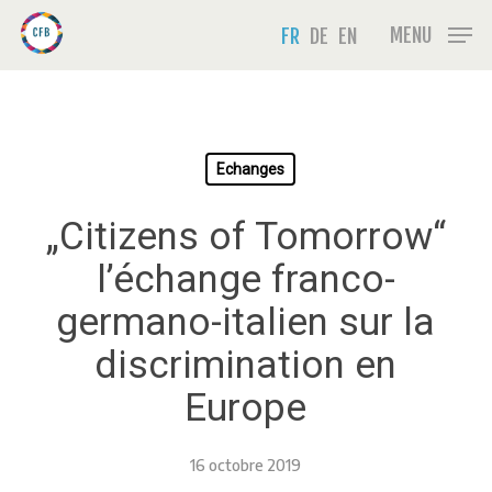
Skip
Menu
MENU
FR
DE
EN
to
main
content
Echanges
„Citizens of Tomorrow“
l’échange franco-
germano-italien sur la
discrimination en
Europe
16 octobre 2019