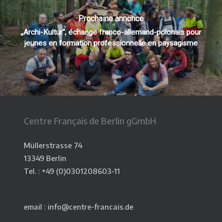
Prochaine annonce
„Archi-Kultur“, échange franco-allemand-polonais pour
jeunes en formation professionnelle en paysagisme
Centre Français de Berlin gGmbH
Müllerstrasse 74
13349 Berlin
Tel. : +49 (0)0301208603-11
email : info@centre-francais.de