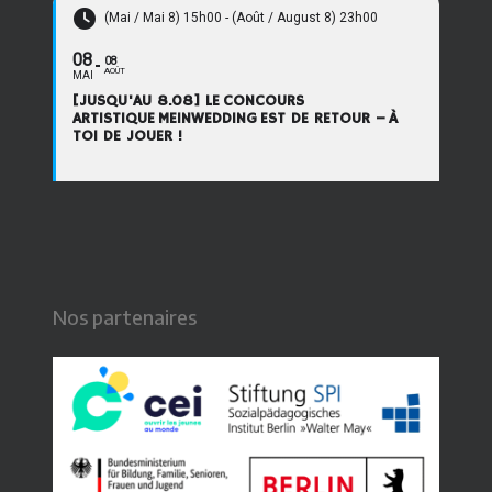
(Mai / Mai 8) 15h00 - (Août / August 8) 23h00
08
08
AOÛT
MAI
[JUSQU'AU 8.08] LE CONCOURS
ARTISTIQUE MEINWEDDING EST DE RETOUR – À
TOI DE JOUER !
Nos partenaires