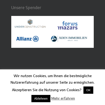
Unsere Spender
Wir nutzen Cookies, um Ihnen die bestmögliche
© 2026 CFB - Centre Français de Berlin. Grafikdesign:
Nutzererfahrung auf unserer Seite zu ermöglichen.
Claire Paq
| Webdesign:
Guillaume Besson
Akzeptieren Sie die Nutzung von Cookies?
OK
facebook
linkedin
youtube
instagram
phone
email
Mehr erfahren
Ablehnen