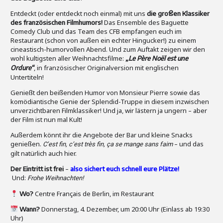
Entdeckt (oder entdeckt noch einmal) mit uns
die großen Klassiker
Das Ensemble des Baguette
des französischen Filmhumors!
Comedy Club und das Team des CFB empfangen euch im
Restaurant (schon von außen ein echter Hingucker!) zu einem
cineastisch-humorvollen Abend. Und zum Auftakt zeigen wir den
wohl kultigsten aller Weihnachtsfilme:
„Le Père Noël est une
, in französischer Originalversion mit englischen
Ordure“
Untertiteln!
Genießt den beißenden Humor von Monsieur Pierre sowie das
komödiantische Genie der Splendid-Truppe in diesem inzwischen
unverzichtbaren Filmklassiker! Und ja, wir lästern ja ungern – aber
der Film ist nun mal Kult!
Außerdem könnt ihr die Angebote der Bar und kleine Snacks
genießen.
– und das
C’est fin, c’est très fin, ça se mange sans faim
gilt natürlich auch hier.
–
Der Eintritt ist frei
also sichert euch schnell eure Plätze!
Und:
Frohe Weihnachten!
Centre Français de Berlin, im Restaurant
Wo?
Donnerstag, 4. Dezember, um 20:00 Uhr (Einlass ab 19:30
Wann?
Uhr)