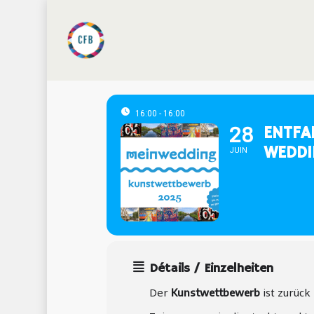
Skip
to
main
content
16:00 - 16:00
28
ENTFA
WEDDI
JUIN
Détails / Einzelheiten
Der
ist zurück
Kunstwettbewerb