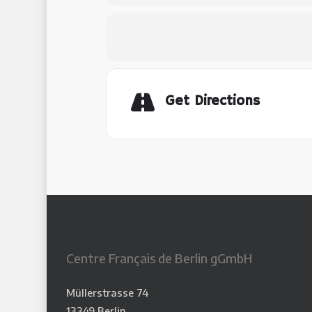
Get Directions
Centre Français de Berlin gGmbH
Müllerstrasse 74
13349 Berlin