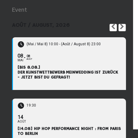
Event
AOÛT / AUGUST, 2026
(Mai / Mai 8) 10:00 - (Août / August 8) 23:00
08
08
AOÛT
MAI
[BIS 8.08.]
DER KUNSTWETTBEWERB MEINWEDDING IST ZURÜCK
- JETZT BIST DU GEFRAGT!
19:30
14
AOÛT
[14.08] HIP HOP PERFORMANCE NIGHT : FROM PARIS
TO BERLIN