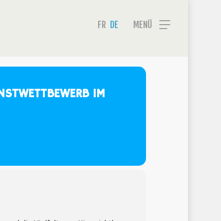
Menu
FR
DE
MENÜ
UNSTWETTBEWERB IM