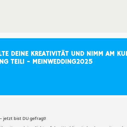
LTE DEINE KREATIVITÄT UND NIMM AM K
NG TEIL! - MEINWEDDING2025
– jetzt bist DU gefragt!