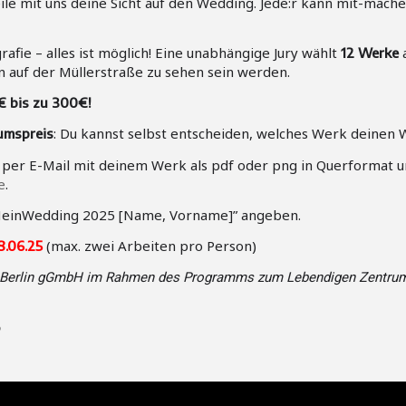
eile mit uns
deine Sicht auf den Wedding. Jede:r kann mit-machen
fie – alles ist möglich! Eine unabhängige Jury wählt
a
12 Werke
n auf der Müllerstraße zu sehen sein werden.
€ bis zu 300€!
:
Du kannst selbst entscheiden, welches Werk
deinen 
umspreis
 per E-Mail mit deinem Werk als pdf oder png in Querformat un
e
.
einWedding 2025 [Name, Vorname]” angeben.
(max. zwei Arbeiten pro Person)
28.06.25
e Berlin gGmbH
im Rahmen des Programms zum Lebendigen Zentrum 