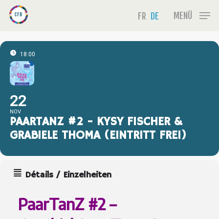
Skip
Menu
MENÜ
FR
DE
to
main
content
18:00
22
NOV
PAARTANZ #2 - KYSY FISCHER &
GRABIELE THOMA (EINTRITT FREI)
Détails / Einzelheiten
PaarTanZ #2 –