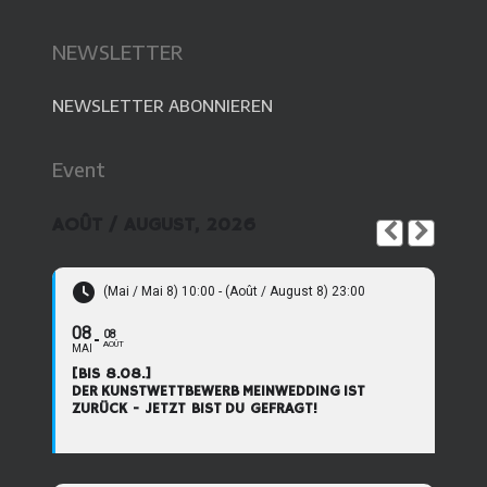
NEWSLETTER
NEWSLETTER ABONNIEREN
Event
AOÛT / AUGUST, 2026
(Mai / Mai 8) 10:00 - (Août / August 8) 23:00
08
08
AOÛT
MAI
[BIS 8.08.]
DER KUNSTWETTBEWERB MEINWEDDING IST
ZURÜCK - JETZT BIST DU GEFRAGT!