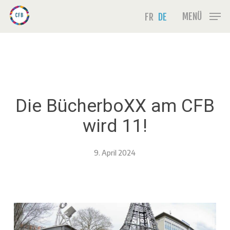
Skip
Menu
MENÜ
FR
DE
to
main
content
Die BücherboXX am CFB
wird 11!
9. April 2024