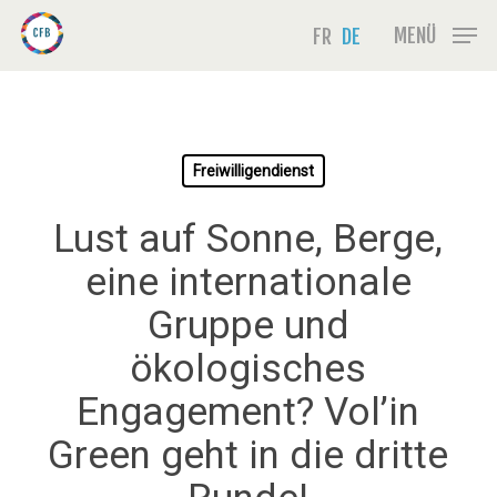
Skip
Menu
MENÜ
FR
DE
to
main
content
Freiwilligendienst
Lust auf Sonne, Berge,
eine internationale
Gruppe und
ökologisches
Engagement? Vol’in
Green geht in die dritte