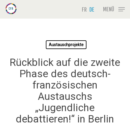
Skip
Menu
MENÜ
FR
DE
to
main
content
Austauschprojekte
Rückblick auf die zweite
Phase des deutsch-
französischen
Austauschs
„Jugendliche
debattieren!“ in Berlin